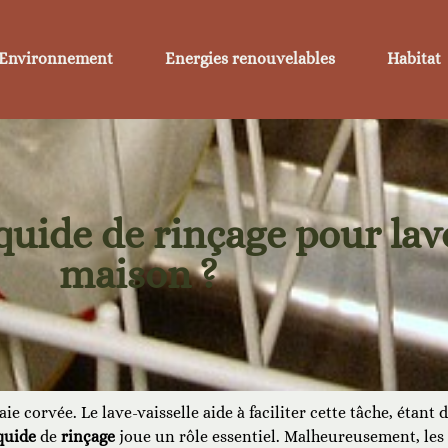
Environnement
Energies renouvelables
Habitat
ide de rinçage pour lave-
maison ?
e corvée. Le lave-vaisselle aide à faciliter cette tâche, étant
quide
de
rinçage
joue un rôle essentiel. Malheureusement, les