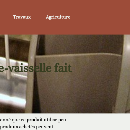
Travaux
Agriculture
vaisselle fait
 donné que ce
produit
utilise peu
 produits achetés peuvent