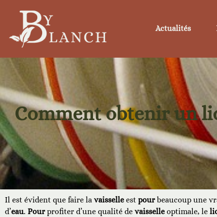
Actualités
Comment obtenir un liqu
Il est évident que faire la
vaisselle
est
pour
beaucoup une vrai
d’
eau
.
Pour
profiter d’une qualité de
vaisselle
optimale, le
li