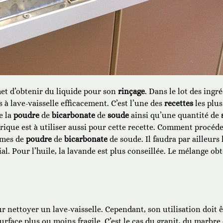
t d’obtenir du liquide pour son
rinçage
. Dans le lot des ingr
 à lave-vaisselle efficacement. C’est l’une des
recettes
les plus
e la
poudre
de
bicarbonate
de
soude
ainsi qu’une quantité de
rique est à utiliser aussi pour cette recette. Comment procéder
mmes de
poudre
de
bicarbonate
de soude. Il faudra par ailleur
dial. Pour l’huile, la lavande est plus conseillée. Le mélange o
ur nettoyer un lave-vaisselle. Cependant, son utilisation doit
rface plus ou moins fragile. C’est le cas du granit, du marbre 