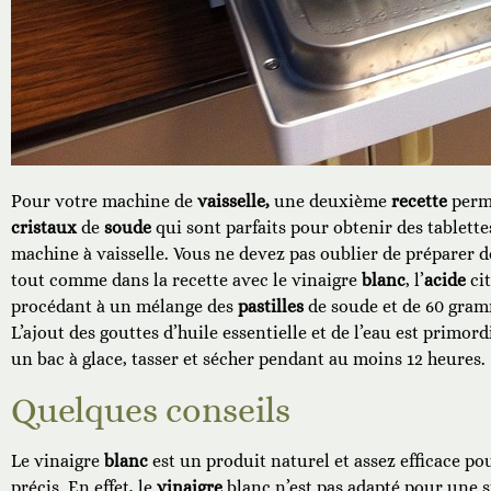
Pour votre machine de
vaisselle,
une deuxième
recette
perme
cristaux
de
soude
qui sont parfaits pour obtenir des tablettes
machine à vaisselle. Vous ne devez pas oublier de préparer d
tout comme dans la recette avec le vinaigre
blanc
, l’
acide
cit
procédant à un mélange des
pastilles
de soude et de 60 gra
L’ajout des gouttes d’huile essentielle et de l’eau est primor
un bac à glace, tasser et sécher pendant au moins 12 heures.
Quelques conseils
Le vinaigre
blanc
est un produit naturel et assez efficace po
précis. En effet, le
vinaigre
blanc n’est pas adapté pour une su